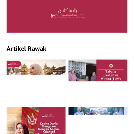
Artikel Rawak