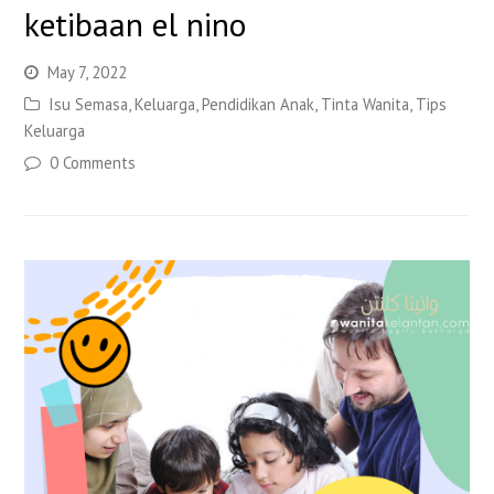
ketibaan el nino
May 7, 2022
Isu Semasa
,
Keluarga
,
Pendidikan Anak
,
Tinta Wanita
,
Tips
Keluarga
0 Comments