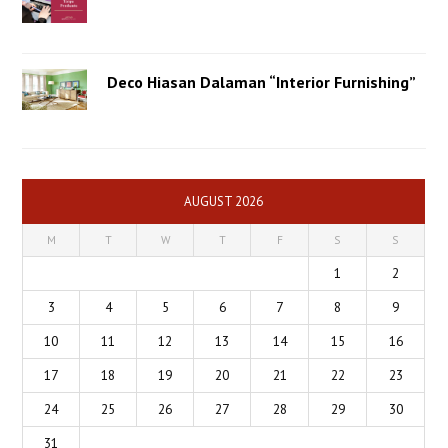
Deco Hiasan Dalaman “Interior Furnishing”
AUGUST 2026
M
T
W
T
F
S
S
1
2
3
4
5
6
7
8
9
10
11
12
13
14
15
16
17
18
19
20
21
22
23
24
25
26
27
28
29
30
31