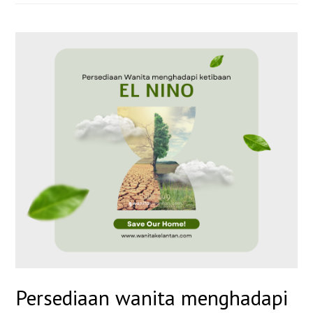
Persediaan wanita menghadapi