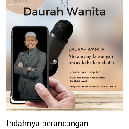
Indahnya perancangan