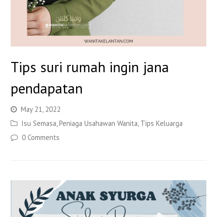
Tips suri rumah ingin jana
pendapatan
May 21, 2022
Isu Semasa
,
Peniaga Usahawan Wanita
,
Tips Keluarga
0 Comments