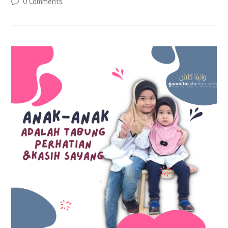
0 Comments