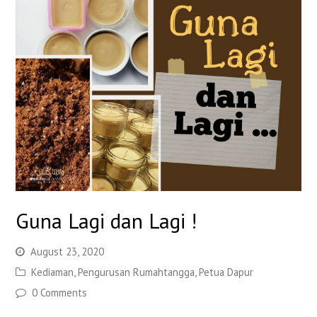
Guna Lagi dan Lagi !
August 23, 2020
Kediaman
,
Pengurusan Rumahtangga
,
Petua Dapur
0 Comments