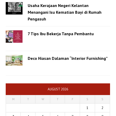
Usaha Kerajaan Negeri Kelantan
Menangani Isu Kematian Bayi di Rumah
Pengasuh
7 Tips Ibu Bekerja Tanpa Pembantu
Deco Hiasan Dalaman “Interior Furnishing”
AUGUST 2026
M
T
W
T
F
S
S
1
2