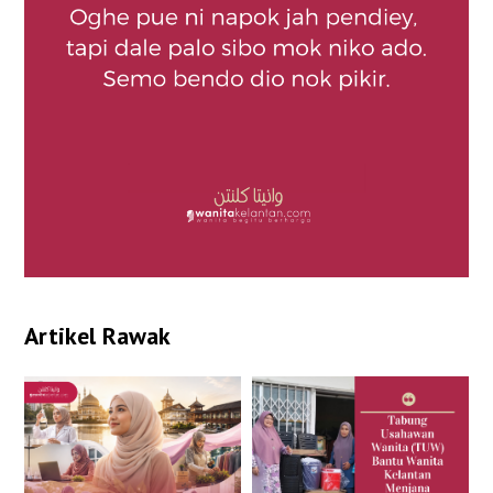
Artikel Rawak