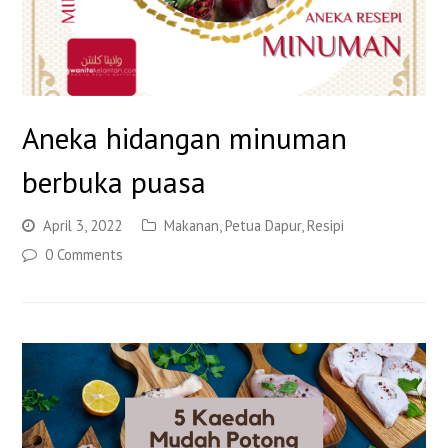
Aneka hidangan minuman
berbuka puasa
April 3, 2022
Makanan
,
Petua Dapur
,
Resipi
0 Comments