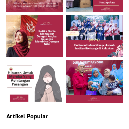
Artikel Popular