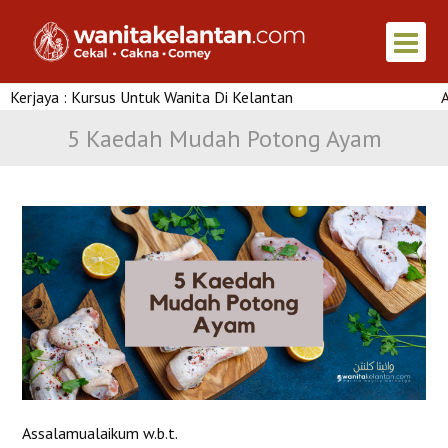
ya : Kursus Untuk Wanita Di Kelantan
Artikel 
5 Kaedah Mudah Potong Ayam
Assalamualaikum w.b.t.