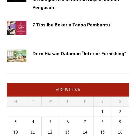
Pengasuh
7 Tips Ibu Bekerja Tanpa Pembantu
Deco Hiasan Dalaman “Interior Furnishing”
AUGUST 2026
M
T
W
T
F
S
S
1
2
3
4
5
6
7
8
9
10
11
12
13
14
15
16