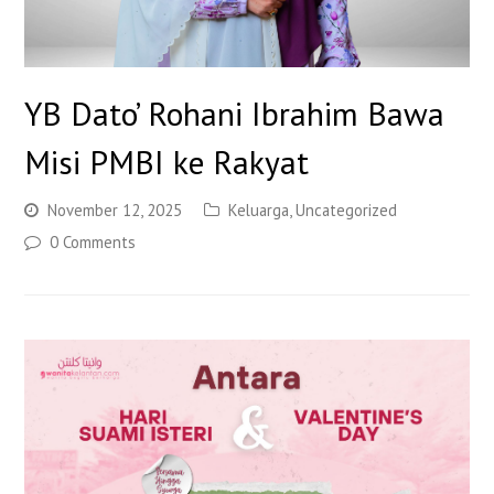
YB Dato’ Rohani Ibrahim Bawa
Misi PMBI ke Rakyat
November 12, 2025
Keluarga
,
Uncategorized
0 Comments