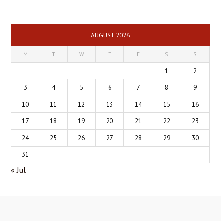
AUGUST 2026
M
T
W
T
F
S
S
1
2
3
4
5
6
7
8
9
10
11
12
13
14
15
16
17
18
19
20
21
22
23
24
25
26
27
28
29
30
31
« Jul