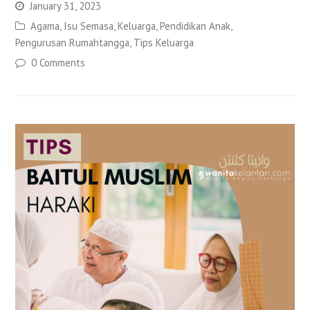
January 31, 2023
Agama
,
Isu Semasa
,
Keluarga
,
Pendidikan Anak
,
Pengurusan Rumahtangga
,
Tips Keluarga
0 Comments