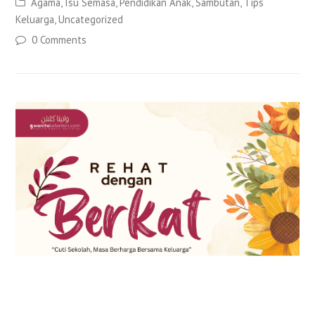
Agama
,
Isu Semasa
,
Pendidikan Anak
,
Sambutan
,
Tips
Keluarga
,
Uncategorized
0 Comments