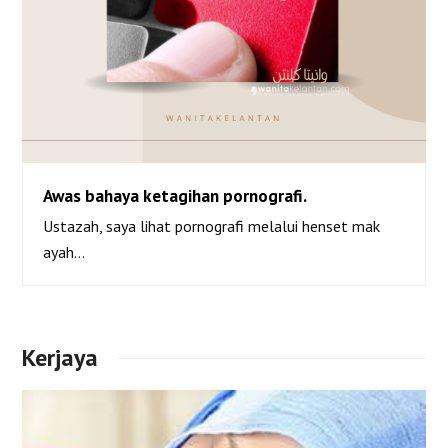
Awas bahaya ketagihan pornografi.
Ustazah, saya lihat pornografi melalui henset mak
Awas bahaya ketagihan pornografi.
ayah…
Kerjaya