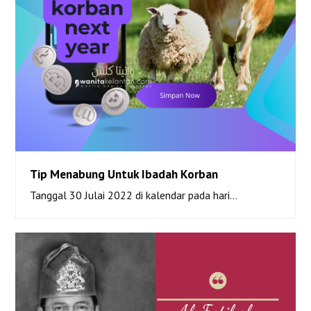
Tip Menabung Untuk Ibadah Korban
Tanggal 30 Julai 2022 di kalendar pada hari…
Tip Menabung Untuk Ibadah Korban