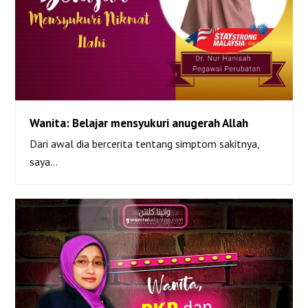
Wanita: Belajar mensyukuri anugerah Allah
Dari awal dia bercerita tentang simptom sakitnya,
Wanita: Belajar mensyukuri anugerah Allah
saya…