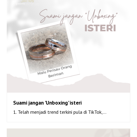
Suami jangan 'Unboxing' isteri
1. Telah menjadi trend terkini pula di TikTok,…
Suami jangan ‘Unboxing’ isteri