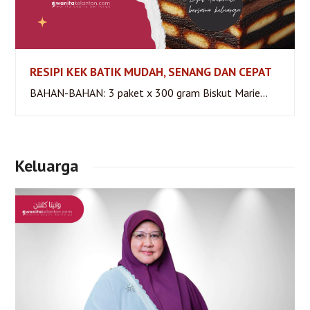
RESIPI KEK BATIK MUDAH, SENANG DAN CEPAT
BAHAN-BAHAN: 3 paket x 300 gram Biskut Marie…
RESIPI KEK BATIK MUDAH, SENANG DAN CEPAT
Keluarga