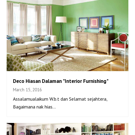
Deco Hiasan Dalaman "Interior Furnishing"
March 15, 2016
Deco Hiasan Dalaman “Interior Furnishing”
Assalamualaikum W.b.t dan Selamat sejahtera,
Bagaimana nak hias…