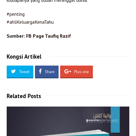
#penting
#ahliKeluargaKenaTahu
Sumber:
FB Page Taufiq Razif
Kongsi Artikel
Tweet
Share
Plus one
Related Posts