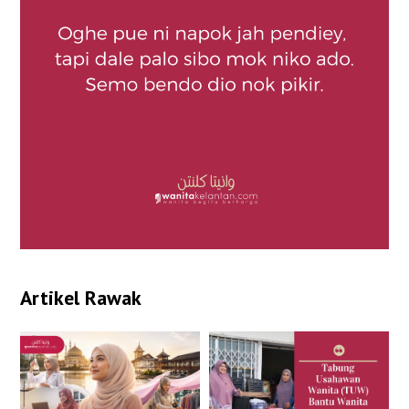
Artikel Rawak