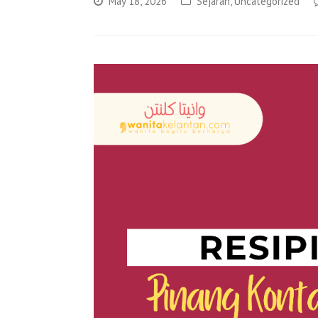
May 18, 2026
Sejarah
,
Uncategorized