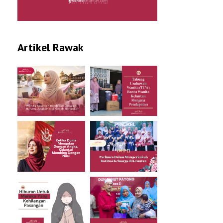
Artikel Rawak