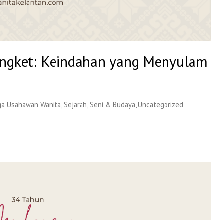
ngket: Keindahan yang Menyulam
ga Usahawan Wanita
,
Sejarah
,
Seni & Budaya
,
Uncategorized