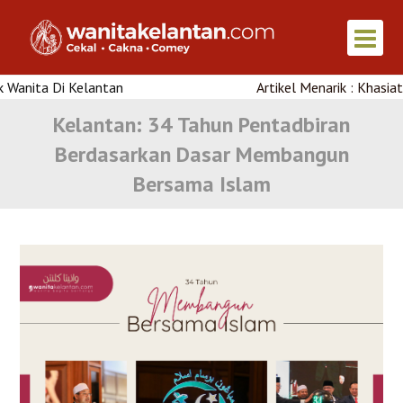
i Kelantan
Artikel Menarik : Khasiat Air Kelap
Kelantan: 34 Tahun Pentadbiran
Berdasarkan Dasar Membangun
Bersama Islam