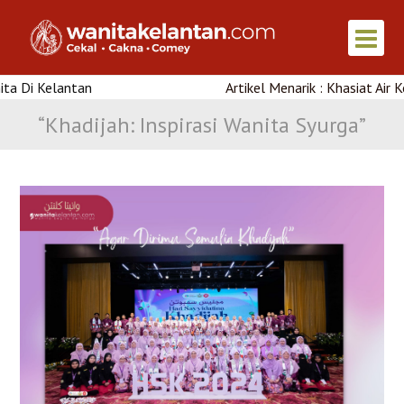
n
Artikel Menarik : Khasiat Air Kelapa Muda
“Khadijah: Inspirasi Wanita Syurga”