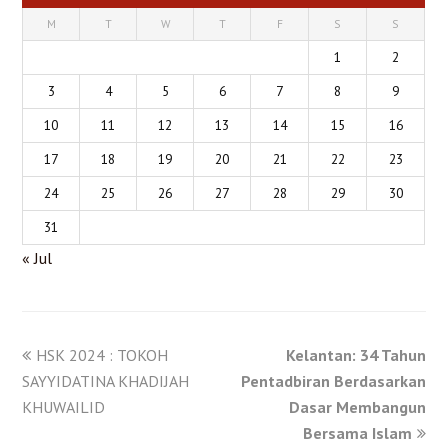
M
T
W
T
F
S
S
1
2
3
4
5
6
7
8
9
10
11
12
13
14
15
16
17
18
19
20
21
22
23
24
25
26
27
28
29
30
31
« Jul
HSK 2024 : TOKOH
Kelantan: 34 Tahun
SAYYIDATINA KHADIJAH
Pentadbiran Berdasarkan
KHUWAILID
Dasar Membangun
Bersama Islam