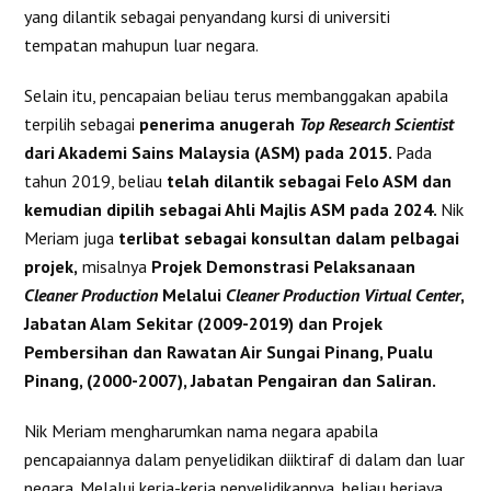
yang dilantik sebagai penyandang kursi di universiti
tempatan mahupun luar negara.
Selain itu, pencapaian beliau terus membanggakan apabila
terpilih sebagai
penerima anugerah
Top Research Scientist
dari Akademi Sains Malaysia (ASM) pada 2015.
Pada
tahun 2019, beliau
telah dilantik sebagai Felo ASM dan
kemudian dipilih sebagai Ahli Majlis ASM pada 2024.
Nik
Meriam juga
terlibat sebagai konsultan dalam pelbagai
projek,
misalnya
Projek Demonstrasi Pelaksanaan
Cleaner Production
Melalui
Cleaner Production Virtual Center
,
Jabatan Alam Sekitar (2009-2019) dan Projek
Pembersihan dan Rawatan Air Sungai Pinang, Pualu
Pinang, (2000-2007), Jabatan Pengairan dan Saliran.
Nik Meriam mengharumkan nama negara apabila
pencapaiannya dalam penyelidikan diiktiraf di dalam dan luar
negara. Melalui kerja-kerja penyelidikannya, beliau berjaya