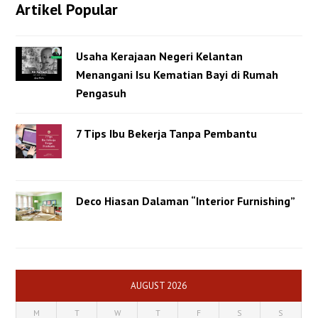
Artikel Popular
Usaha Kerajaan Negeri Kelantan
Menangani Isu Kematian Bayi di Rumah
Pengasuh
7 Tips Ibu Bekerja Tanpa Pembantu
Deco Hiasan Dalaman “Interior Furnishing”
AUGUST 2026
M
T
W
T
F
S
S