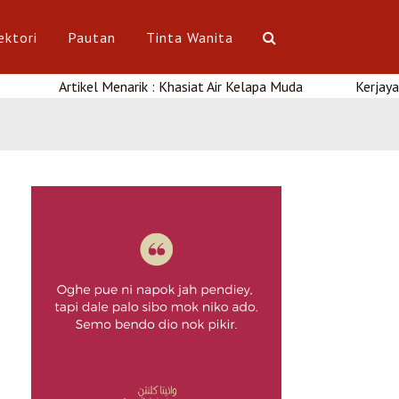
ektori
Pautan
Tinta Wanita
tikel Menarik : Khasiat Air Kelapa Muda
Kerjaya : Kursus Un