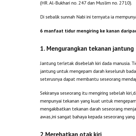
(HR. Al-Bukhari no. 247 dan Muslim no. 2710).
Di sebalik sunnah Nabi ini ternyata ia mempuny
6 manfaat tidur mengiring ke kanan daripa
1. Mengurangkan tekanan jantung
Jantung terletak disebelah kiri dada manusia. 
jantung untuk mengepam darah keseluruh bad
seterusnya dapat membantu seseorang mendapat
Sekiranya seseorang itu mengiring sebelah kiri
menpunyai tekanan yang kuat untuk mengepam d
mengakibatkan tekanan darah seseorang menjadi
awas,ini sangat bahaya kepada seseorang yang
2.Merehatkan otak kiri