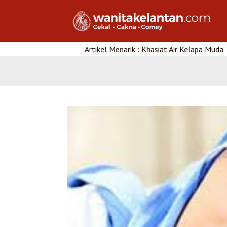
Artikel Menarik : Khasiat Air Kelapa Muda
K