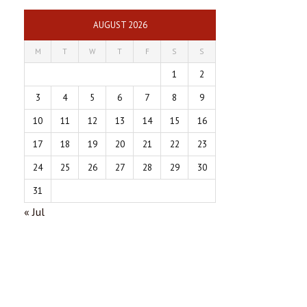
AUGUST 2026
M
T
W
T
F
S
S
1
2
3
4
5
6
7
8
9
10
11
12
13
14
15
16
17
18
19
20
21
22
23
24
25
26
27
28
29
30
31
« Jul