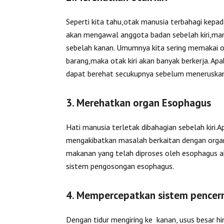
Seperti kita tahu,otak manusia terbahagi kepad
akan mengawal anggota badan sebelah kiri,man
sebelah kanan. Umumnya kita sering memakai
barang,maka otak kiri akan banyak berkerja. Apab
dapat berehat secukupnya sebelum meneruskan ak
3. Merehatkan organ Esophagus
Hati manusia terletak dibahagian sebelah kiri.Ap
mengakibatkan masalah berkaitan dengan organ 
makanan yang telah diproses oleh esophagus 
sistem pengosongan esophagus.
4. Mempercepatkan sistem pencern
Dengan tidur mengiring ke kanan, usus besar h