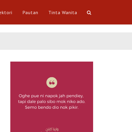
ektori
Pautan
Tinta Wanita