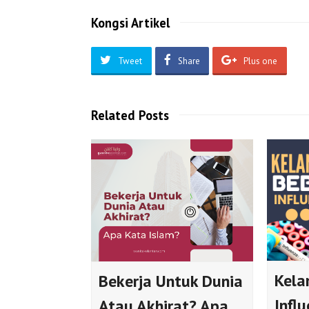
Kongsi Artikel
Tweet
Share
Plus one
Related Posts
Kela
Bekerja Untuk Dunia
Infl
Atau Akhirat? Apa