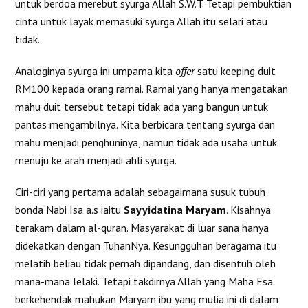
untuk berdoa merebut syurga Allah S.W.T. Tetapi pembuktian
cinta untuk layak memasuki syurga Allah itu selari atau
tidak.
Analoginya syurga ini umpama kita
offer
satu keeping duit
RM100 kepada orang ramai. Ramai yang hanya mengatakan
mahu duit tersebut tetapi tidak ada yang bangun untuk
pantas mengambilnya. Kita berbicara tentang syurga dan
mahu menjadi penghuninya, namun tidak ada usaha untuk
menuju ke arah menjadi ahli syurga.
Ciri-ciri yang pertama adalah sebagaimana susuk tubuh
bonda Nabi Isa a.s iaitu
Sayyidatina Maryam
. Kisahnya
terakam dalam al-quran. Masyarakat di luar sana hanya
didekatkan dengan TuhanNya. Kesungguhan beragama itu
melatih beliau tidak pernah dipandang, dan disentuh oleh
mana-mana lelaki. Tetapi takdirnya Allah yang Maha Esa
berkehendak mahukan Maryam ibu yang mulia ini di dalam