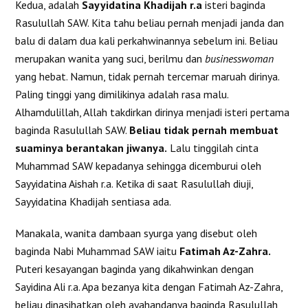
Kedua, adalah
Sayyidatina Khadijah r.a
isteri baginda
Rasulullah SAW. Kita tahu beliau pernah menjadi janda dan
balu di dalam dua kali perkahwinannya sebelum ini. Beliau
merupakan wanita yang suci, berilmu dan
businesswoman
yang hebat. Namun, tidak pernah tercemar maruah dirinya.
Paling tinggi yang dimilikinya adalah rasa malu.
Alhamdulillah, Allah takdirkan dirinya menjadi isteri pertama
baginda Rasulullah SAW.
Beliau tidak pernah membuat
suaminya berantakan jiwanya.
Lalu tinggilah cinta
Muhammad SAW kepadanya sehingga dicemburui oleh
Sayyidatina Aishah r.a. Ketika di saat Rasulullah diuji,
Sayyidatina Khadijah sentiasa ada.
Manakala, wanita dambaan syurga yang disebut oleh
baginda Nabi Muhammad SAW iaitu
Fatimah Az-Zahra.
Puteri kesayangan baginda yang dikahwinkan dengan
Sayidina Ali r.a. Apa bezanya kita dengan Fatimah Az-Zahra,
beliau dinasihatkan oleh ayahandanya baginda Rasulullah