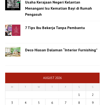
Usaha Kerajaan Negeri Kelantan
Menangani Isu Kematian Bayi di Rumah
Pengasuh
7 Tips Ibu Bekerja Tanpa Pembantu
Deco Hiasan Dalaman “Interior Furnishing”
AUGUST 2026
M
T
W
T
F
S
S
1
2
3
4
5
6
7
8
9