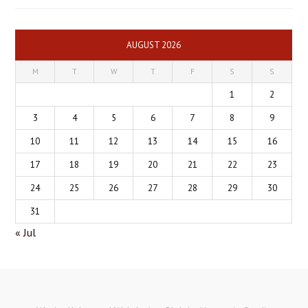
AUGUST 2026
M
T
W
T
F
S
S
1
2
3
4
5
6
7
8
9
10
11
12
13
14
15
16
17
18
19
20
21
22
23
24
25
26
27
28
29
30
31
« Jul