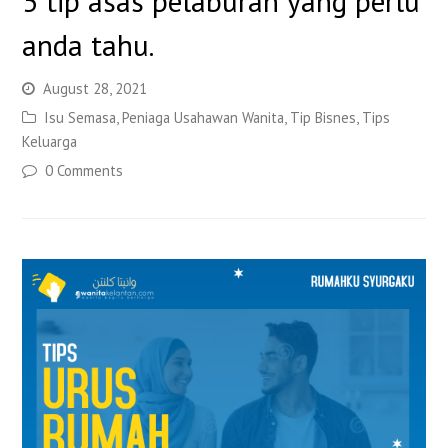
5 tip asas pelaburan yang perlu
anda tahu.
August 28, 2021
Isu Semasa
,
Peniaga Usahawan Wanita
,
Tip Bisnes
,
Tips
Keluarga
0 Comments