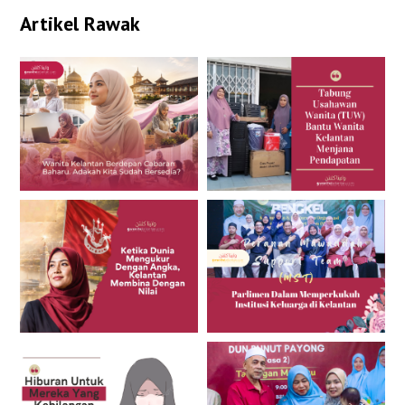
Artikel Rawak