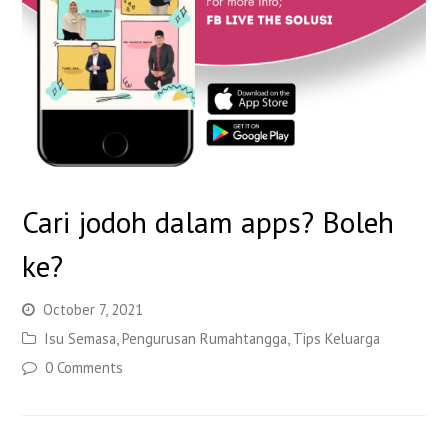
Cari jodoh dalam apps? Boleh
ke?
October 7, 2021
Isu Semasa
,
Pengurusan Rumahtangga
,
Tips Keluarga
0 Comments