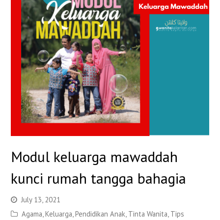
Modul keluarga mawaddah
kunci rumah tangga bahagia
July 13, 2021
Agama
,
Keluarga
,
Pendidikan Anak
,
Tinta Wanita
,
Tips