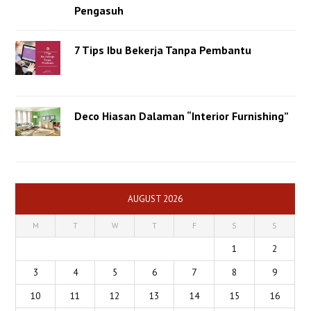
Pengasuh
7 Tips Ibu Bekerja Tanpa Pembantu
Deco Hiasan Dalaman “Interior Furnishing”
AUGUST 2026
M
T
W
T
F
S
S
1
2
3
4
5
6
7
8
9
10
11
12
13
14
15
16