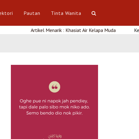
ektori
Pautan
Tinta Wanita
Artikel Menarik : Khasiat Air Kelapa Muda
Kerjaya : Kursus