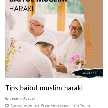
Tips baitul muslim haraki
January 30, 2023
Agama
,
Isu Semasa
,
Petua Perkahwinan
,
Tinta Wanita
,