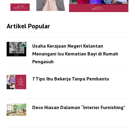
Artikel Popular
Usaha Kerajaan Negeri Kelantan
Menangani Isu Kematian Bayi di Rumah
Pengasuh
7 Tips Ibu Bekerja Tanpa Pembantu
Deco Hiasan Dalaman “Interior Furnishing”