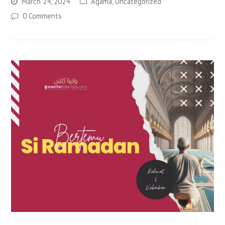
March 24, 2024
Agama
,
Uncategorized
0 Comments