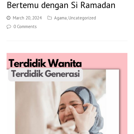
Bertemu dengan Si Ramadan
March 20, 2024
Agama
,
Uncategorized
0 Comments