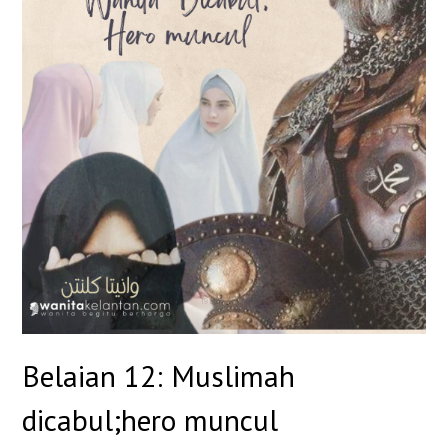
Belaian 12: Muslimah
dicabul;hero muncul