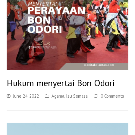
Hukum menyertai Bon Odori
June 24, 2022
Agama
,
Isu Semasa
0 Comments