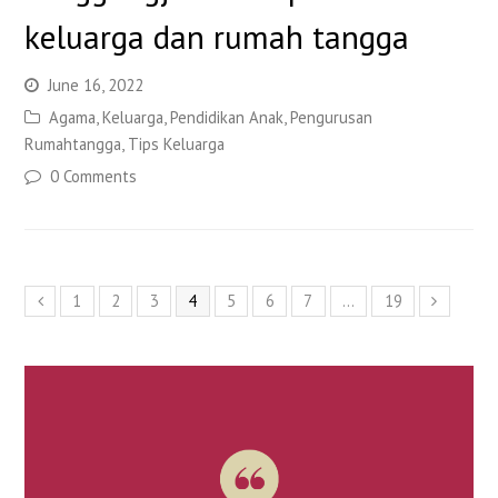
keluarga dan rumah tangga
June 16, 2022
Agama
,
Keluarga
,
Pendidikan Anak
,
Pengurusan
Rumahtangga
,
Tips Keluarga
0 Comments
1
2
3
4
5
6
7
…
19