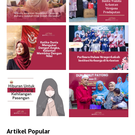
Artikel Popular