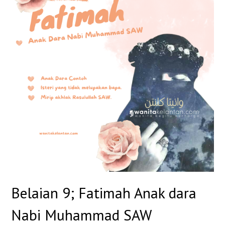
Belaian 9; Fatimah Anak dara
Nabi Muhammad SAW