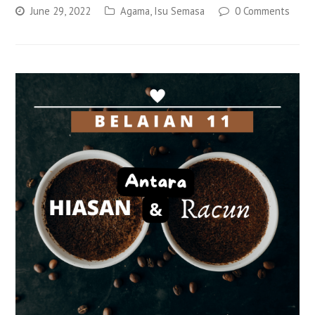
June 29, 2022
Agama
,
Isu Semasa
0 Comments