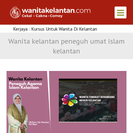
a : Kursus Untuk Wanita Di Kelantan
Artikel M
Wanita kelantan peneguh umat islam
kelantan