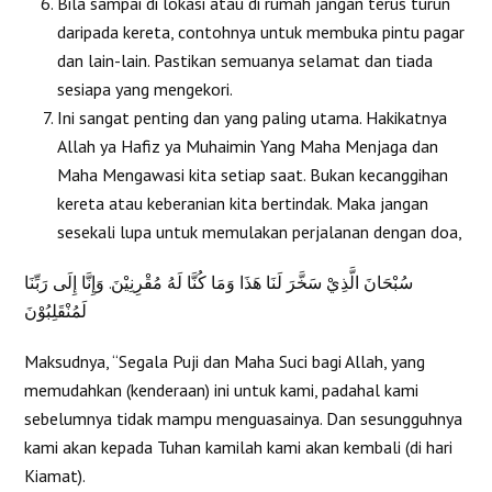
Bila sampai di lokasi atau di rumah jangan terus turun
daripada kereta, contohnya untuk membuka pintu pagar
dan lain-lain. Pastikan semuanya selamat dan tiada
sesiapa yang mengekori.
Ini sangat penting dan yang paling utama. Hakikatnya
Allah ya Hafiz ya Muhaimin Yang Maha Menjaga dan
Maha Mengawasi kita setiap saat. Bukan kecanggihan
kereta atau keberanian kita bertindak. Maka jangan
sesekali lupa untuk memulakan perjalanan dengan doa,
سُبْحَانَ الَّذِيْ سَخَّرَ لَنَا هَذَا وَمَا كُنَّا لَهُ مُقْرِنِيْنَ. وَإِنَّا إِلَى رَبِّنَا
لَمُنْقَلِبُوْنَ
Maksudnya, “Segala Puji dan Maha Suci bagi Allah, yang
memudahkan (kenderaan) ini untuk kami, padahal kami
sebelumnya tidak mampu menguasainya. Dan sesungguhnya
kami akan kepada Tuhan kamilah kami akan kembali (di hari
Kiamat).