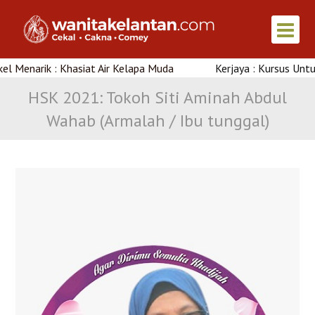
rik : Khasiat Air Kelapa Muda
Kerjaya : Kursus Untuk Wanit
HSK 2021: Tokoh Siti Aminah Abdul
Wahab (Armalah / Ibu tunggal)