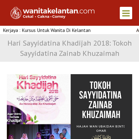
: Kursus Untuk Wanita Di Kelantan
Artikel Men
Hari Sayyidatina Khadijah 2018: Tokoh
Sayyidatina Zainab Khuzaimah