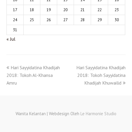
17
18
19
20
21
22
23
24
25
26
27
28
29
30
31
« Jul
Hari Sayyidatina Khadijah
Hari Sayyidatina Khadijah
2018: Tokoh Al-Khansa
2018: Tokoh Sayyidatina
Amru
Khadijah Khuwailid
Wanita Kelantan | Webdesign Oleh
Le Harmonie Studio