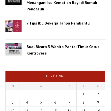
Menangani Isu Kematian Bayi di Rumah
Pengasuh
7 Tips Ibu Bekerja Tanpa Pembantu
Bual Bicara 3 Wanita Pantai Timur Cetus
Kontroversi
AUGUST 2026
M
T
W
T
F
S
S
1
2
3
4
5
6
7
8
9
10
11
12
13
14
15
16