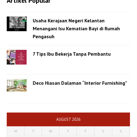
Artikel Popular
Usaha Kerajaan Negeri Kelantan
Menangani Isu Kematian Bayi di Rumah
Pengasuh
7 Tips Ibu Bekerja Tanpa Pembantu
Deco Hiasan Dalaman “Interior Furnishing”
AUGUST 2026
M
T
W
T
F
S
S