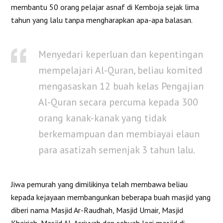
membantu 50 orang pelajar asnaf di Kemboja sejak lima
tahun yang lalu tanpa mengharapkan apa-apa balasan.
Menyedari keperluan dan kepentingan
mempelajari Al-Quran, beliau komited
mengasaskan 12 buah kelas Pengajian
Al-Quran secara percuma kepada 300
orang kanak-kanak yang tidak
berkemampuan dan membiayai elaun
para asatizah semenjak 3 tahun lalu.
Jiwa pemurah yang dimilikinya telah membawa beliau
kepada kejayaan membangunkan beberapa buah masjid yang
diberi nama Masjid Ar-Raudhah, Masjid Umair, Masjid