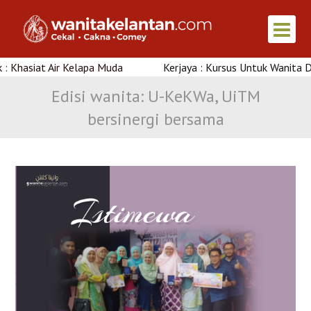
iat Air Kelapa Muda
Kerjaya : Kursus Untuk Wanita Di Kelan
Edisi wanita: U-KeKWa, UiTM
bersinergi bersama