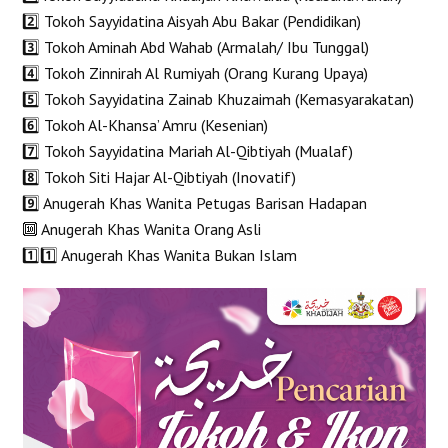
2️⃣ Tokoh Sayyidatina Aisyah Abu Bakar (Pendidikan)
3️⃣ Tokoh Aminah Abd Wahab (Armalah/ Ibu Tunggal)
4️⃣ Tokoh Zinnirah Al Rumiyah (Orang Kurang Upaya)
5️⃣ Tokoh Sayyidatina Zainab Khuzaimah (Kemasyarakatan)
6️⃣ Tokoh Al-Khansa’ Amru (Kesenian)
7️⃣ Tokoh Sayyidatina Mariah Al-Qibtiyah (Mualaf)
8️⃣ Tokoh Siti Hajar Al-Qibtiyah (Inovatif)
9️⃣ Anugerah Khas Wanita Petugas Barisan Hadapan
🔟 Anugerah Khas Wanita Orang Asli
1️⃣1️⃣ Anugerah Khas Wanita Bukan Islam