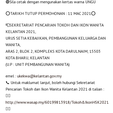
🟣Sila cetak dengan mengunakan kertas warna UNGU
⭕TARIKH TUTUP PERMOHONAN : 11 MAC 2021⭕
📮SEKRETARIAT PENCARIAN TOKOH DAN IKON WANITA
KELANTAN 2021,
URUS SETIA KEBAJIKAN, PEMBANGUNAN KELUARGA DAN
WANITA,
ARAS 2, BLOK 2, KOMPLEKS KOTA DARULNAIM, 15503
KOTA BHARU, KELANTAN
(U.P : UNIT PEMBANGUNAN WANITA)
emel :
ukekwa@kelantan.gov.my
📞 Untuk maklumat lanjut, boleh hubungi Sekretariat
Pencarian Tokoh dan Ikon Wanita Kelantan 2021 di talian :
👉🏻
http://www.wasap.my/60199813918/Tokoh&IkonHSK2021
👉🏻