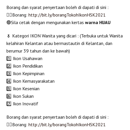
Borang dan syarat penyertaan boleh di dapati di sini :
👉🏻Borang:
http://bit.ly/borangTokohIkonHSK2021
🟢Sila cetak dengan mengunakan kertas
warna HIJAU
🌷 Kategori IKON Wanita yang dicari : (Terbuka untuk Wanita
kelahiran Kelantan atau bermastautin di Kelantan, dan
berumur 39 tahun dan ke bawah)
1️⃣ Ikon Usahawan
2️⃣ Ikon Pendidikan
3️⃣ Ikon Kepimpinan
4️⃣ Ikon Kemasyarakatan
5️⃣ Ikon Kesenian
6️⃣ Ikon Sukan
7️⃣ Ikon Inovatif
Borang dan syarat penyertaan boleh di dapati di sini :
👉🏻Borang:
http://bit.ly/borangTokohIkonHSK2021