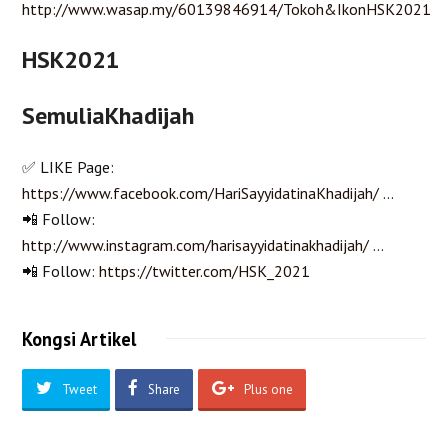
http://www.wasap.my/60139846914/Tokoh&IkonHSK2021
HSK2021
SemuliaKhadijah
✅ LIKE Page:
https://www.facebook.com/HariSayyidatinaKhadijah/ …
📲 Follow:
http://www.instagram.com/harisayyidatinakhadijah/ …
📲 Follow:
https://twitter.com/HSK_2021
Kongsi Artikel
Tweet
Share
Plus one