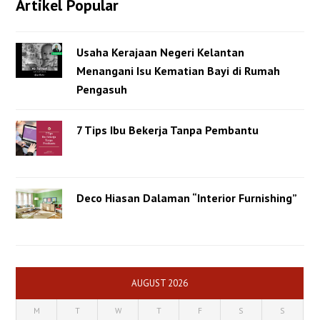
Artikel Popular
Usaha Kerajaan Negeri Kelantan
Menangani Isu Kematian Bayi di Rumah
Pengasuh
7 Tips Ibu Bekerja Tanpa Pembantu
Deco Hiasan Dalaman “Interior Furnishing”
AUGUST 2026
M
T
W
T
F
S
S