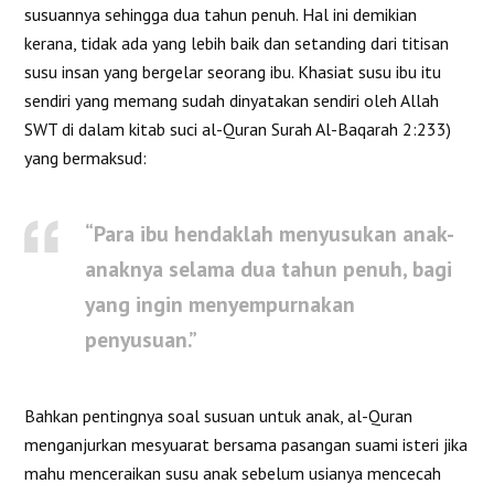
susuannya sehingga dua tahun penuh. Hal ini demikian
kerana, tidak ada yang lebih baik dan setanding dari titisan
susu insan yang bergelar seorang ibu. Khasiat susu ibu itu
sendiri yang memang sudah dinyatakan sendiri oleh Allah
SWT di dalam kitab suci al-Quran Surah Al-Baqarah 2:233)
yang bermaksud:
“Para ibu hendaklah menyusukan anak-
anaknya selama dua tahun penuh, bagi
yang ingin menyempurnakan
penyusuan.”
Bahkan pentingnya soal susuan untuk anak, al-Quran
menganjurkan mesyuarat bersama pasangan suami isteri jika
mahu menceraikan susu anak sebelum usianya mencecah