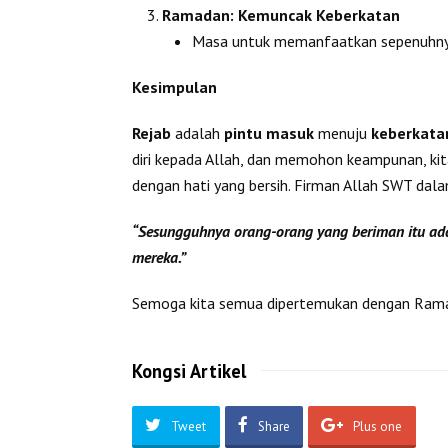
Ramadan: Kemuncak Keberkatan
Masa untuk memanfaatkan sepenuhnya
Kesimpulan
Rejab
adalah
pintu masuk
menuju
keberkata
diri kepada Allah, dan memohon keampunan, k
dengan hati yang bersih. Firman Allah SWT dala
“Sesungguhnya orang-orang yang beriman itu ada
mereka.”
Semoga kita semua dipertemukan dengan Ramada
Kongsi Artikel
Tweet
Share
Plus one