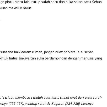
n pintu-pintu lain, tutup salah satu dan buka salah satu. Sebab
laluan makhluk halus.
.
 suasana baik dalam rumah, jangan buat perkara lalai sebab
hluk halus. Jin/syaitan suka berdampingan dengan manusia yang
 :
“sesiapa membaca sepuluh ayat iaitu, empat ayat dari awal surah
pasnya (255-257), penutup surah Al-Baqarah (284-286), nescaya