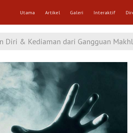
Utama
Artikel
Galeri
Interaktif
Dir
Art
n Diri & Kediaman dari Gangguan Makhl