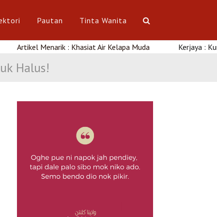
ektori
Pautan
Tinta Wanita
ikel Menarik : Khasiat Air Kelapa Muda
Kerjaya : Kursus Un
uk Halus!