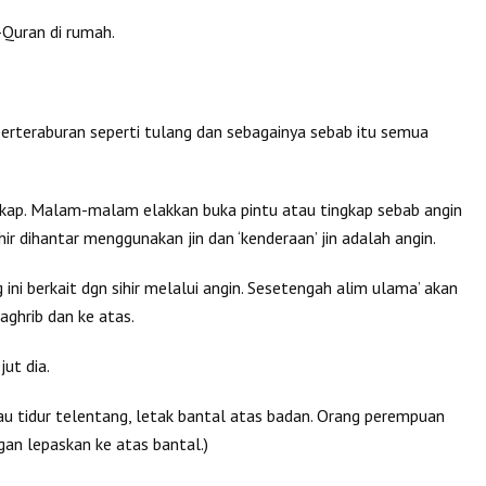
Quran di rumah.
erteraburan seperti tulang dan sebagainya sebab itu semua
kap. Malam-malam elakkan buka pintu atau tingkap sebab angin
r dihantar menggunakan jin dan ‘kenderaan’ jin adalah angin.
ni berkait dgn sihir melalui angin. Sesetengah alim ulama’ akan
ghrib dan ke atas.
ut dia.
au tidur telentang, letak bantal atas badan. Orang perempuan
gan lepaskan ke atas bantal.)