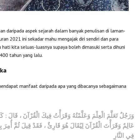
n daripada aspek sejarah dalam banyak penulisan di laman-
n 2021 ini sekadar mahu mengajak diri sendiri dan para
ati kita seluas-luasnya supaya boleh dimasuki serta dihuni
1400 tahun yang lalu.
aka
mendapat manfaat daripada apa yang dibacanya sebagaimana
وَرَجُلٌ تَعَلَّمَ الْعِلْمَ وَعَلَّمْتُهُ وَقَرَأْتُ فِيكَ الْقُرْآنَ ، قَالَ : كَذَ
عَالِمٌ وَقَرَأْتَ الْقُرْآنَ لِيُقَالَ هُوَ
قَارِئٌ ، فَقَدْ قِيلَ ثُمَّ أُمِرَ
فِي النَّارِ