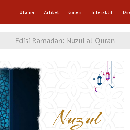
Utama
Artikel
Galeri
Interaktif
Dir
Edisi Ramadan: Nuzul al-Quran