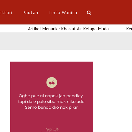
ektori
Pautan
Tinta Wanita
Artikel Menarik : Khasiat Air Kelapa Muda
Kerjaya : Kursus 