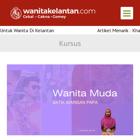
tuk Wanita Di Kelantan
Artikel Menarik : Khasia
Kursus