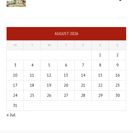
AUGUST 2026
M
T
W
T
F
S
S
1
2
3
4
5
6
7
8
9
10
11
12
13
14
15
16
17
18
19
20
21
22
23
24
25
26
27
28
29
30
31
« Jul