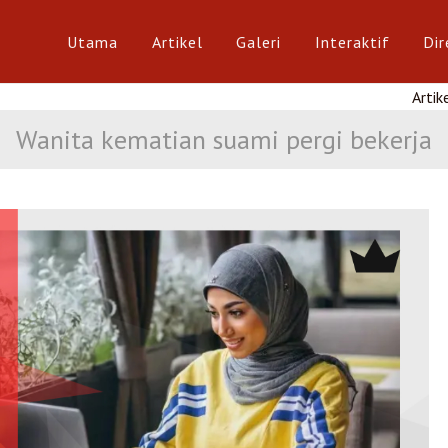
Utama
Artikel
Galeri
Interaktif
Dir
Artikel Menarik 
Wanita kematian suami pergi bekerja