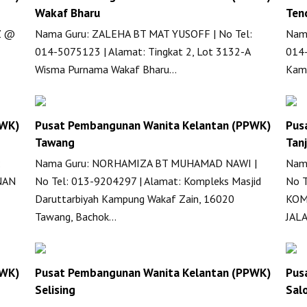
Wakaf Bharu
Ten
Z @
Nama Guru: ZALEHA BT MAT YUSOFF | No Tel:
Nama
014-5075123 | Alamat: Tingkat 2, Lot 3132-A
014-
Wisma Purnama Wakaf Bharu…
Kam
PWK)
Pusat Pembangunan Wanita Kelantan (PPWK)
Pus
Tawang
Tan
:
Nama Guru: NORHAMIZA BT MUHAMAD NAWI |
Nam
NAN
No Tel: 013-9204297 | Alamat: Kompleks Masjid
No T
Daruttarbiyah Kampung Wakaf Zain, 16020
KOM
Tawang, Bachok…
JAL
PWK)
Pusat Pembangunan Wanita Kelantan (PPWK)
Pus
Selising
Sal