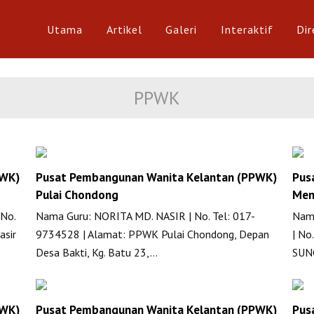
Utama
Artikel
Galeri
Interaktif
Dir
PPWK
PWK)
Pusat Pembangunan Wanita Kelantan (PPWK)
Pus
Pulai Chondong
Men
No.
Nama Guru: NORITA MD. NASIR | No. Tel: 017-
Nam
asir
9734528 | Alamat: PPWK Pulai Chondong, Depan
| No
Desa Bakti, Kg. Batu 23,…
SUN
PWK)
Pusat Pembangunan Wanita Kelantan (PPWK)
Pus