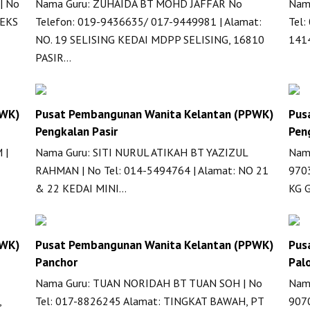
| No
Nama Guru: ZUHAIDA BT MOHD JAFFAR No
Nam
LEKS
Telefon: 019-9436635/ 017-9449981 | Alamat:
Tel:
NO. 19 SELISING KEDAI MDPP SELISING, 16810
141
PASIR…
PWK)
Pusat Pembangunan Wanita Kelantan (PPWK)
Pus
Pengkalan Pasir
Pen
 |
Nama Guru: SITI NURUL ATIKAH BT YAZIZUL
Nama
RAHMAN | No Tel: 014-5494764 | Alamat: NO 21
9703
& 22 KEDAI MINI…
KG 
PWK)
Pusat Pembangunan Wanita Kelantan (PPWK)
Pus
Panchor
Pal
Nama Guru: TUAN NORIDAH BT TUAN SOH | No
Nama
,
Tel: 017-8826245 Alamat: TINGKAT BAWAH, PT
907