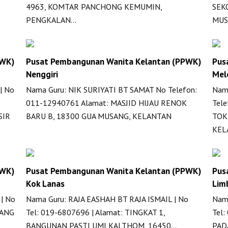
4963, KOMTAR PANCHONG KEMUMIN,
SEK
PENGKALAN…
MUS
PWK)
Pusat Pembangunan Wanita Kelantan (PPWK)
Pus
Nenggiri
Mel
| No
Nama Guru: NIK SURIYATI BT SAMAT No Telefon:
Nam
011-12940761 Alamat: MASJID HIJAU RENOK
Tel
SIR
BARU B, 18300 GUA MUSANG, KELANTAN
TOK
KEL
PWK)
Pusat Pembangunan Wanita Kelantan (PPWK)
Pus
Kok Lanas
Lim
| No
Nama Guru: RAJA EASHAH BT RAJA ISMAIL | No
Nama
BANG
Tel: 019-6807696 | Alamat: TINGKAT 1,
Tel
BANGUNAN PASTI UMI KALTHOM, 16450…
PAD