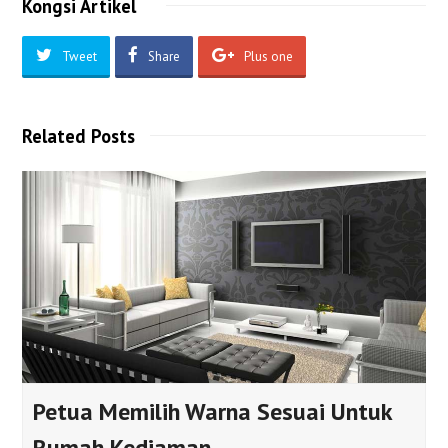
Kongsi Artikel
Tweet
Share
Plus one
Kelantan Cakna
Kelantan Cakna
Kelantan Cakna
Wanita
Kebajikan
Keluarga
Related Posts
Petua Memilih Warna Sesuai Untuk
Rumah Kediaman