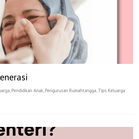
generasi
uarga
,
Pendidikan Anak
,
Pengurusan Rumahtangga
,
Tips Keluarga