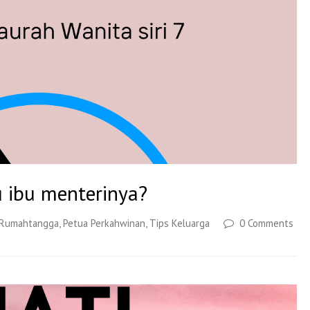
u ibu menterinya?
 Rumahtangga
,
Petua Perkahwinan
,
Tips Keluarga
0 Comments