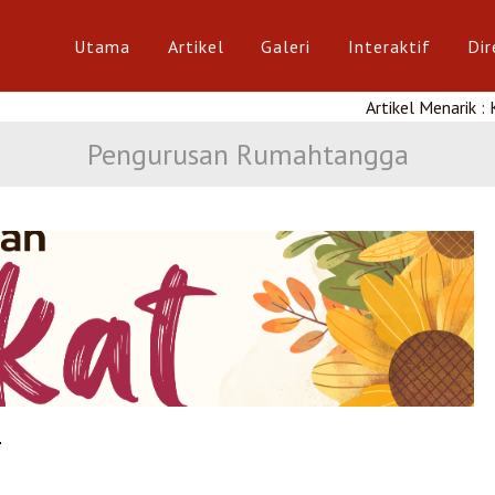
Utama
Artikel
Galeri
Interaktif
Dir
Artikel Menarik : Khasiat Air K
Pengurusan Rumahtangga
T