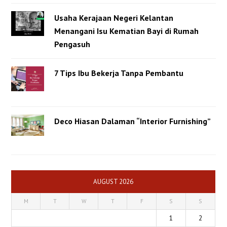
Usaha Kerajaan Negeri Kelantan
Menangani Isu Kematian Bayi di Rumah
Pengasuh
7 Tips Ibu Bekerja Tanpa Pembantu
Deco Hiasan Dalaman “Interior Furnishing”
AUGUST 2026
M
T
W
T
F
S
S
1
2