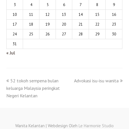
3
4
5
6
7
8
9
10
11
12
13
14
15
16
17
18
19
20
21
22
23
24
25
26
27
28
29
30
31
« Jul
52 tokoh sempena bulan
Advokasi isu-isu wanita
keluarga Malaysia peringkat
Negeri Kelantan
Wanita Kelantan | Webdesign Oleh
Le Harmonie Studio