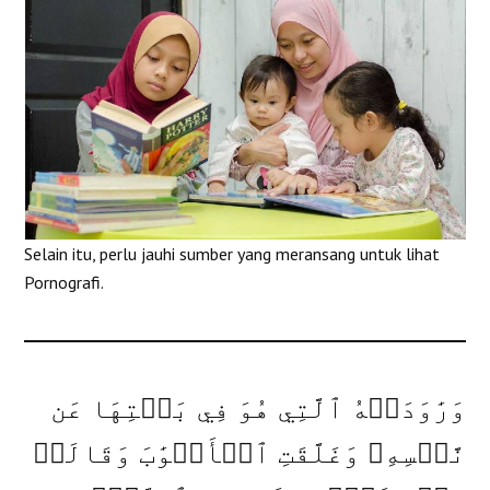
Selain itu, perlu jauhi sumber yang meransang untuk lihat
Pornografi.
وَرَٰوَدَتۡهُ ٱلَّتِي هُوَ فِي بَيۡتِهَا عَن
نَّفۡسِهِۦ وَغَلَّقَتِ ٱلۡأَبۡوَٰبَ وَقَالَتۡ