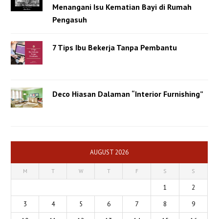
Menangani Isu Kematian Bayi di Rumah
Pengasuh
7 Tips Ibu Bekerja Tanpa Pembantu
Deco Hiasan Dalaman “Interior Furnishing”
AUGUST 2026
M
T
W
T
F
S
S
1
2
3
4
5
6
7
8
9