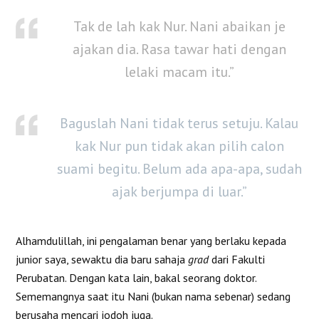
Tak de lah kak Nur. Nani abaikan je
ajakan dia. Rasa tawar hati dengan
lelaki macam itu.”
Baguslah Nani tidak terus setuju. Kalau
kak Nur pun tidak akan pilih calon
suami begitu. Belum ada apa-apa, sudah
ajak berjumpa di luar.”
Alhamdulillah, ini pengalaman benar yang berlaku kepada
junior saya, sewaktu dia baru sahaja
grad
dari Fakulti
Perubatan. Dengan kata lain, bakal seorang doktor.
Sememangnya saat itu Nani (bukan nama sebenar) sedang
berusaha mencari jodoh juga.