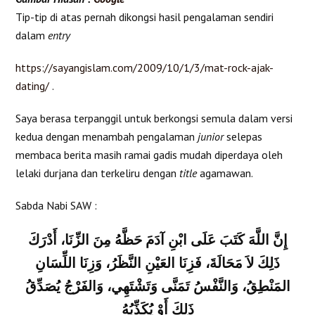
Tip-tip di atas pernah dikongsi hasil pengalaman sendiri
dalam
entry
https://sayangislam.com/2009/10/1/3/mat-rock-ajak-
dating/
.
Saya berasa terpanggil untuk berkongsi semula dalam versi
kedua dengan menambah pengalaman
junior
selepas
membaca berita masih ramai gadis mudah diperdaya oleh
lelaki durjana dan terkeliru dengan
title
agamawan.
Sabda Nabi SAW :
إِنَّ اللَّهَ كَتَبَ عَلَى ابْنِ آدَمَ حَظَّهُ مِنَ الزِّنَا، أَدْرَكَ
ذَلِكَ لاَ مَحَالَةَ، فَزِنَا العَيْنِ النَّظَرُ، وَزِنَا اللِّسَانِ
المَنْطِقُ، وَالنَّفْسُ تَمَنَّى وَتَشْتَهِي، وَالفَرْجُ يُصَدِّقُ
ذَلِكَ أَوْ يُكَذِّبُهُ