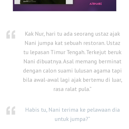
Kak Nur, hari tu ada seorang ustaz ajak
Nani jumpa kat sebuah restoran. Ustaz
tu lepasan Timur Tengah. Terkejut beruk
Nani dibuatnya. Asal memang berminat
dengan calon suami lulusan agama tapi
bila awal-awal lagi ajak bertemu di luar,
rasa ralat pula.”
Habis tu, Nani terima ke pelawaan dia
untuk jumpa?”