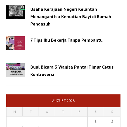
Usaha Kerajaan Negeri Kelantan
Menangani Isu Kematian Bayi di Rumah
Pengasuh
7 Tips Ibu Bekerja Tanpa Pembantu
Bual Bicara 3 Wanita Pantai Timur Cetus
Kontroversi
AUGUST 2026
M
T
W
T
F
S
S
1
2