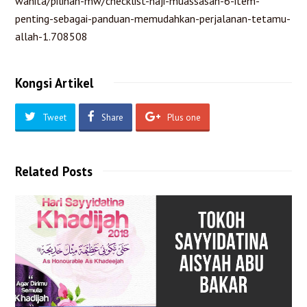
wanita/pilihan-mw/checklist-haji-muassasah-6-item-
penting-sebagai-panduan-memudahkan-perjalanan-tetamu-
allah-1.708508
Kongsi Artikel
Tweet
Share
Plus one
Related Posts