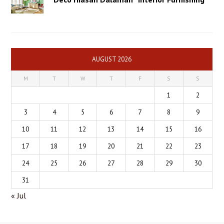
AUGUST 2026
M
T
W
T
F
S
S
1
2
3
4
5
6
7
8
9
10
11
12
13
14
15
16
17
18
19
20
21
22
23
24
25
26
27
28
29
30
31
« Jul