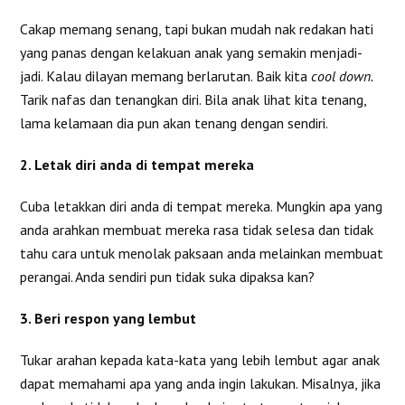
Cakap memang senang, tapi bukan mudah nak redakan hati
yang panas dengan kelakuan anak yang semakin menjadi-
jadi. Kalau dilayan memang berlarutan. Baik kita
cool down.
Tarik nafas dan tenangkan diri. Bila anak lihat kita tenang,
lama kelamaan dia pun akan tenang dengan sendiri.
2. Letak diri anda di tempat mereka
Cuba letakkan diri anda di tempat mereka. Mungkin apa yang
anda arahkan membuat mereka rasa tidak selesa dan tidak
tahu cara untuk menolak paksaan anda melainkan membuat
perangai. Anda sendiri pun tidak suka dipaksa kan?
3. Beri
respon
yang lembut
Tukar arahan kepada kata-kata yang lebih lembut agar anak
dapat memahami apa yang anda ingin lakukan. Misalnya, jika