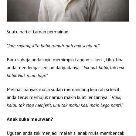
Suatu hari di taman permainan.
“Jom sayang, kita balik rumah, dah nak senja ni.”
Baru sahaja anda ingin memimpin tangan si kecil, tiba-tiba
anda mendengar jeritan daripadanya.
“Tak nak balik, tak nak
balik. Nak main lagi!”
Melihat banyak mata sudah memandang kea rah si kecil,
anda terus memujuk namun makin kuat jeritannya.
“ Baik,
kalau tak stop menjerit, umi tak mahu kasi main Lego nanti.”
Anak suka melawan?
Ugutan anda tak menjadi, malah si anak mula membentak