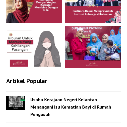
Artikel Popular
Usaha Kerajaan Negeri Kelantan
Menangani Isu Kematian Bayi di Rumah
Pengasuh