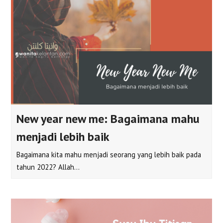
New year new me: Bagaimana mahu
menjadi lebih baik
Bagaimana kita mahu menjadi seorang yang lebih baik pada
tahun 2022? Allah…