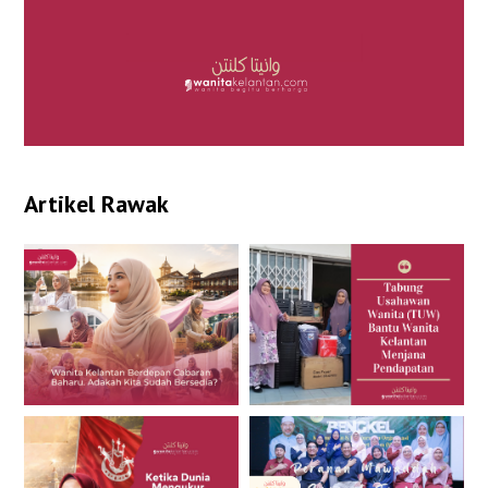
Artikel Rawak