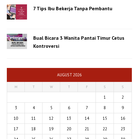
7 Tips Ibu Bekerja Tanpa Pembantu
Bual Bicara 3 Wanita Pantai Timur Cetus
Kontroversi
AUGUST 2026
M
T
W
T
F
S
S
1
2
3
4
5
6
7
8
9
10
11
12
13
14
15
16
17
18
19
20
21
22
23