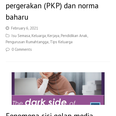
pergerakan (PKP) dan norma
baharu
February 6, 2021
Isu Semasa
,
Keluarga
,
Kerjaya
,
Pendidikan Anak
,
Pengurusan Rumahtangga
,
Tips Keluarga
0 Comments
Fenomena sisi gelap media