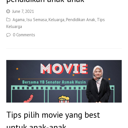
June 7, 2021
Agama
,
Isu Semasa
,
Keluarga
,
Pendidikan Anak
,
Tips
Keluarga
0 Comments
Tips pilih movie yang best
untuk anak-anak