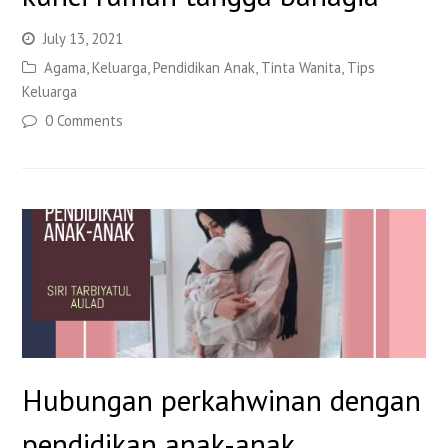
July 13, 2021
Agama
,
Keluarga
,
Pendidikan Anak
,
Tinta Wanita
,
Tips
Keluarga
0 Comments
Hubungan perkahwinan dengan
pendidikan anak-anak