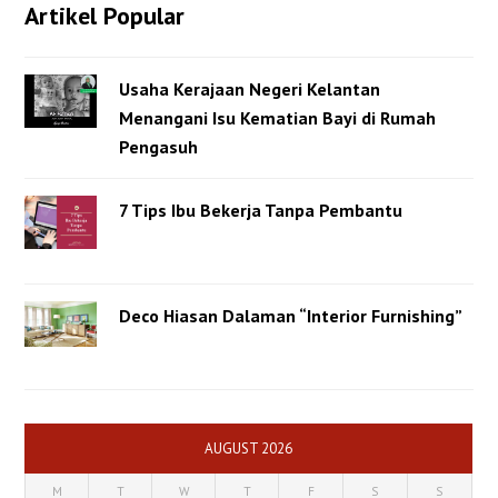
Artikel Popular
Usaha Kerajaan Negeri Kelantan
Menangani Isu Kematian Bayi di Rumah
Pengasuh
7 Tips Ibu Bekerja Tanpa Pembantu
Deco Hiasan Dalaman “Interior Furnishing”
AUGUST 2026
M
T
W
T
F
S
S