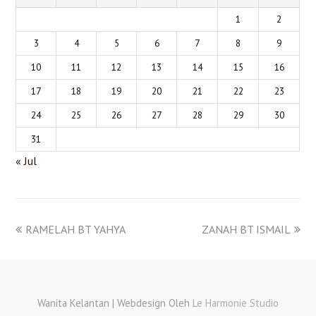
1
2
3
4
5
6
7
8
9
10
11
12
13
14
15
16
17
18
19
20
21
22
23
24
25
26
27
28
29
30
31
« Jul
RAMELAH BT YAHYA
ZANAH BT ISMAIL
Wanita Kelantan | Webdesign Oleh
Le Harmonie Studio