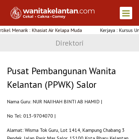
ikel Menarik : Khasiat Air Kelapa Muda
Kerjaya : Kursus Unt
Direktori
Pusat Pembangunan Wanita
Kelantan (PPWK) Salor
Nama Guru: NUR NAJIHAH BINTI AB HAMID |
No Tel: 013-9704070 |
Alamat: Wisma Tok Guru, Lot 1414, Kampung Chabang 3
Pendek, Jalan Pasir Mas Salor, 15100 Kota Bharu Kelantan