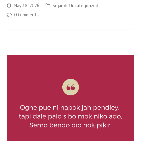
May 18, 2026
Sejarah
,
Uncategorized
0 Comments