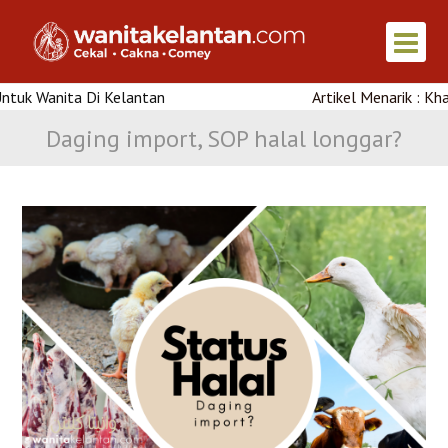
a Di Kelantan
Artikel Menarik : Khasiat Air Ke
Daging import, SOP halal longgar?